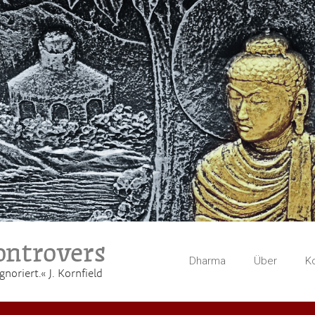
ntrovers
Dharma
Über
K
gnoriert.« J. Kornfield