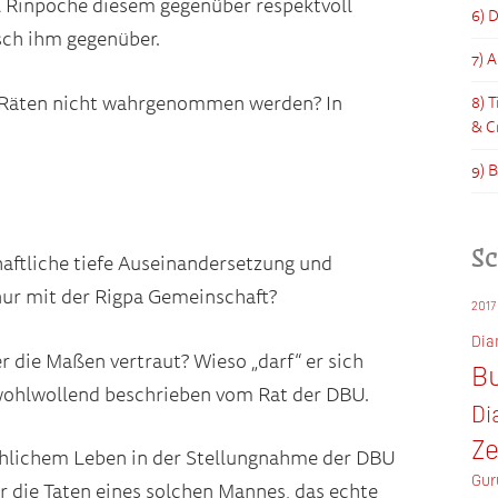
l Rinpoche diesem gegenüber respektvoll
6) 
sch ihm gegenüber.
7) 
n Räten nicht wahrgenommen werden? In
8) 
& C
9) 
S
aftliche tiefe Auseinandersetzung und
nur mit der Rigpa Gemeinschaft?
2017
Di
 die Maßen vertraut? Wieso „darf“ er sich
Bu
 wohlwollend beschrieben vom Rat der DBU.
Di
Z
hlichem Leben in der Stellungnahme der DBU
Gur
r die Taten eines solchen Mannes, das echte