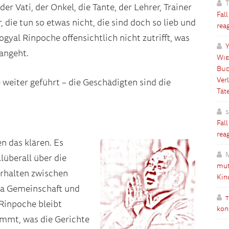
T
r Vati, der Onkel, die Tante, der Lehrer, Trainer
Fal
 die tun so etwas nicht, die sind doch so lieb und
rea
ogyal Rinpoche offensichtlich nicht zutrifft, was
Y
angeht.
Wie
Bud
Ver
 weiter geführt – die Geschädigten sind die
Tät
Fal
rea
n das klären. Es
llüberall über die
mut
rhalten zwischen
Kin
pa Gemeinschaft und
 Rinpoche bleibt
kon
mmt, was die Gerichte