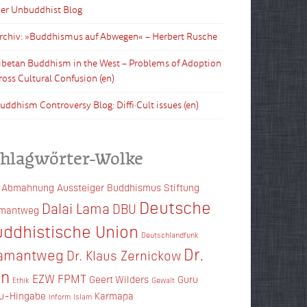
Der Unbuddhist Blog
Archiv: »Buddhismus auf Abwegen« – Herbert Rusche
Tibetan Buddhism in the West – Problems of Adoption
ross Cultural Confusion (en)
Buddhism Controversy Blog: Diffi·Cult issues (en)
chlagwörter-Wolke
Abmahnung
Aussteiger
Buddhismus Stiftung
Deutsche
Dalai Lama
DBU
amantweg
ddhistische Union
Deutschlandfunk
Dr.
amantweg
Dr. Klaus Zernickow
en
EZW
FPMT
Geert Wilders
Guru
Ethik
Gewalt
u-Hingabe
Karmapa
Inform
Islam