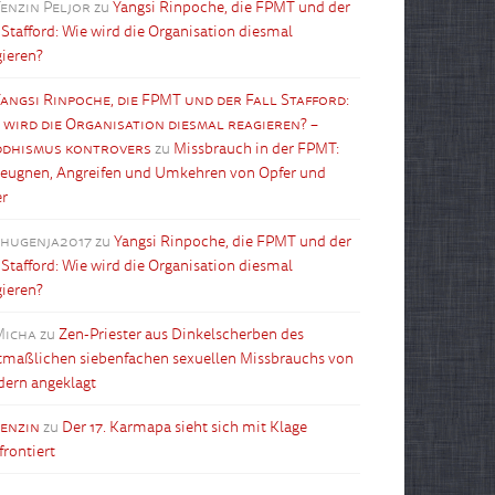
enzin Peljor
zu
Yangsi Rinpoche, die FPMT und der
l Stafford: Wie wird die Organisation diesmal
gieren?
angsi Rinpoche, die FPMT und der Fall Stafford:
 wird die Organisation diesmal reagieren? –
dhismus kontrovers
zu
Missbrauch in der FPMT:
leugnen, Angreifen und Umkehren von Opfer und
er
shugenja2017
zu
Yangsi Rinpoche, die FPMT und der
l Stafford: Wie wird die Organisation diesmal
gieren?
Micha
zu
Zen-Priester aus Dinkelscherben des
maßlichen siebenfachen sexuellen Missbrauchs von
dern angeklagt
tenzin
zu
Der 17. Karmapa sieht sich mit Klage
frontiert