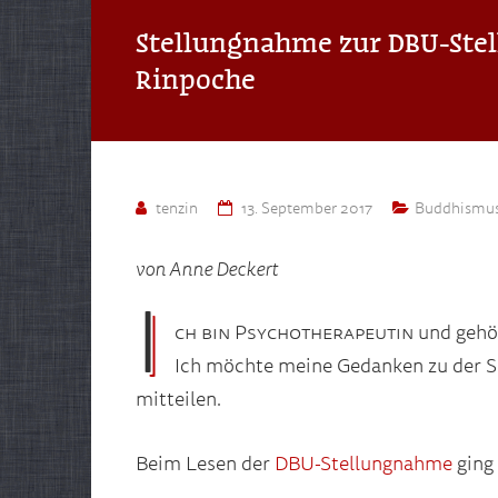
Stellungnahme zur DBU-Ste
Rinpoche
tenzin
13. September 2017
Buddhismu
von Anne Deckert
I
ch bin Psychotherapeutin
und gehör
Ich möchte meine Gedanken zu der 
mitteilen.
Beim Lesen der
DBU-Stellungnahme
ging 