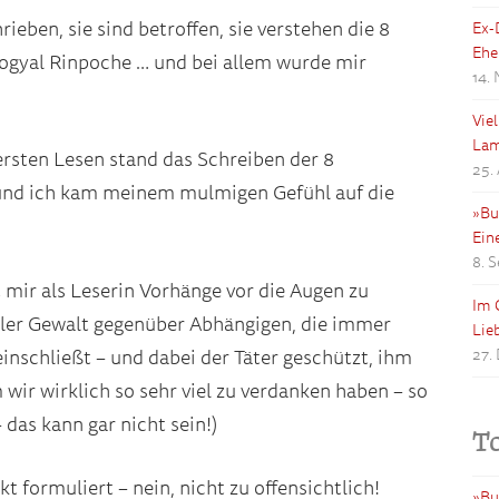
ieben, sie sind betroffen, sie verstehen die 8
Ex-
Ehe
 Sogyal Rinpoche … und bei allem wurde mir
14.
Vie
Lam
sten Lesen stand das Schreiben der 8
25.
und ich kam meinem mulmigen Gefühl auf die
»Bu
Ein
8. 
 mir als Leserin Vorhänge vor die Augen zu
Im 
eller Gewalt gegenüber Abhängigen, die immer
Lie
27.
nschließt – und dabei der Täter geschützt, ihm
wir wirklich so sehr viel zu verdanken haben – so
 das kann gar nicht sein!)
T
 formuliert – nein, nicht zu offensichtlich!
»Bu