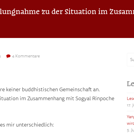
llungnahme zu der Situation im Zusa
s
4 Kommentare
Le
e keiner buddhistischen Gemeinschaft an.
Situation im Zusammenhang mit Sogyal Rinpoche
Les
17. 
Yan
wir
es mir unterschiedlich:
5. 