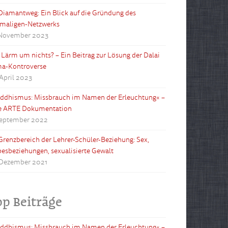
Diamantweg: Ein Blick auf die Gründung des
maligen-Netzwerks
 November 2023
l Lärm um nichts? – Ein Beitrag zur Lösung der Dalai
a-Kontroverse
 April 2023
ddhismus: Missbrauch im Namen der Erleuchtung« –
e ARTE Dokumentation
September 2022
Grenzbereich der Lehrer-Schüler-Beziehung: Sex,
besbeziehungen, sexualisierte Gewalt
 Dezember 2021
op Beiträge
ddhismus: Missbrauch im Namen der Erleuchtung« –