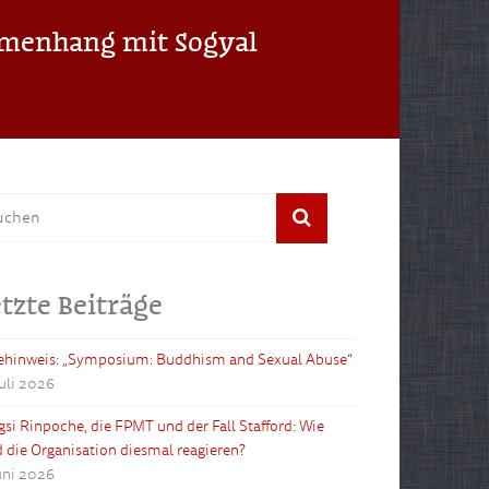
mmenhang mit Sogyal
tzte Beiträge
ehinweis: „Symposium: Buddhism and Sexual Abuse“
Juli 2026
gsi Rinpoche, die FPMT und der Fall Stafford: Wie
d die Organisation diesmal reagieren?
Juni 2026