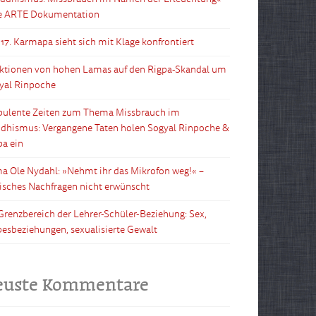
e ARTE Dokumentation
 17. Karmapa sieht sich mit Klage konfrontiert
ktionen von hohen Lamas auf den Rigpa-Skandal um
yal Rinpoche
bulente Zeiten zum Thema Missbrauch im
dhismus: Vergangene Taten holen Sogyal Rinpoche &
pa ein
a Ole Nydahl: »Nehmt ihr das Mikrofon weg!« –
tisches Nachfragen nicht erwünscht
Grenzbereich der Lehrer-Schüler-Beziehung: Sex,
besbeziehungen, sexualisierte Gewalt
euste Kommentare