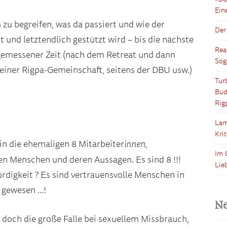
Ein
u begreifen, was da passiert und wie der
Der
 und letztendlich gestützt wird – bis die nächste
Rea
emessener Zeit (nach dem Retreat und dann
Sog
seiner Rigpa-Gemeinschaft, seitens der DBU usw.)
Tur
Bud
Rig
Lam
Kri
innen,
in die ehemaligen 8 Mitarbeiter
Im 
n Menschen und deren Aussagen. Es sind 8 !!!
Lie
rdigkeit ? Es sind vertrauensvolle Menschen in
a gewesen …!
N
 doch die große Falle bei sexuellem Missbrauch,