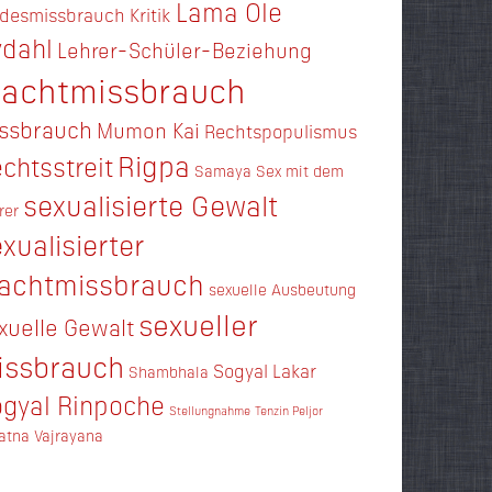
Lama Ole
ndesmissbrauch
Kritik
dahl
Lehrer-Schüler-Beziehung
achtmissbrauch
ssbrauch
Mumon Kai
Rechtspopulismus
Rigpa
chtsstreit
Samaya
Sex mit dem
sexualisierte Gewalt
rer
xualisierter
achtmissbrauch
sexuelle Ausbeutung
sexueller
xuelle Gewalt
issbrauch
Sogyal Lakar
Shambhala
gyal Rinpoche
Stellungnahme
Tenzin Peljor
ratna
Vajrayana