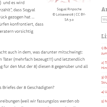
) und es wird
A
rzählt“, dass Sogyal
Sogyal Rinpoche
©
Lotsawa108
| CC BY-
rück gezogen hat …
Arc
SA 3.0
ürfen konfrontiert, dass
eratern vorsichtig
L
1) 
macht auch in dem, was darunter mitschwingt:
zum
 Täter (mehrfach bezeugt!!!) und letztendlich
2) 
g für den Mut der 8) diesen 8 gegenüber und all
Hin
3) 
Str
 Briefes der 8 Geschädigten?
4) 
chreibungen (weil wir fassungslos werden ob
5) M