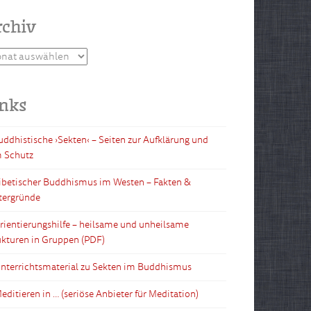
rchiv
hiv
inks
Buddhistische ›Sekten‹ – Seiten zur Aufklärung und
 Schutz
Tibetischer Buddhismus im Westen – Fakten &
tergründe
Orientierungshilfe – heilsame und unheilsame
ukturen in Gruppen (PDF)
Unterrichtsmaterial zu Sekten im Buddhismus
editieren in … (seriöse Anbieter für Meditation)