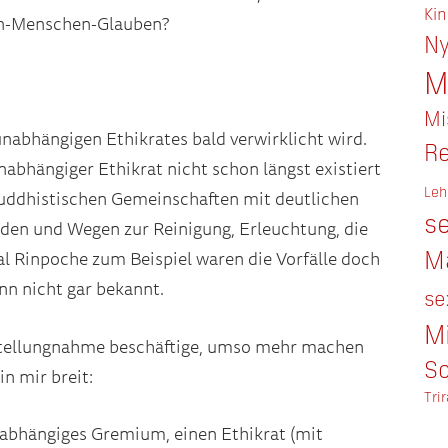
Ki
sen-Menschen-Glauben?
Ny
M
Mi
unabhängigen Ethikrates bald verwirklicht wird.
Re
nabhängiger Ethikrat nicht schon längst existiert
Leh
buddhistischen Gemeinschaften mit deutlichen
se
oden und Wegen zur Reinigung, Erleuchtung, die
M
al Rinpoche zum Beispiel waren die Vorfälle doch
nn nicht gar bekannt.
se
M
 Stellungnahme beschäftige, umso mehr machen
So
n mir breit:
Tri
unabhängiges Gremium, einen Ethikrat (mit