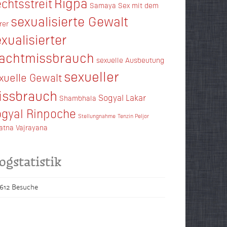
Rigpa
chtsstreit
Samaya
Sex mit dem
sexualisierte Gewalt
rer
xualisierter
achtmissbrauch
sexuelle Ausbeutung
sexueller
xuelle Gewalt
issbrauch
Sogyal Lakar
Shambhala
gyal Rinpoche
Stellungnahme
Tenzin Peljor
ratna
Vajrayana
ogstatistik
.612 Besuche