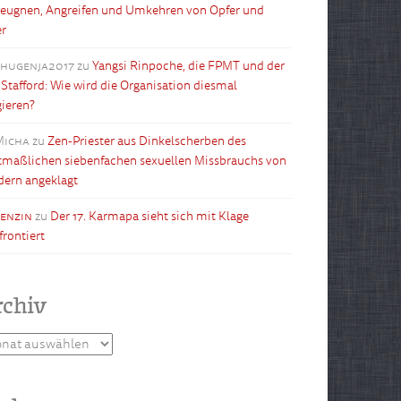
leugnen, Angreifen und Umkehren von Opfer und
er
shugenja2017
zu
Yangsi Rinpoche, die FPMT und der
l Stafford: Wie wird die Organisation diesmal
gieren?
Micha
zu
Zen-Priester aus Dinkelscherben des
maßlichen siebenfachen sexuellen Missbrauchs von
dern angeklagt
tenzin
zu
Der 17. Karmapa sieht sich mit Klage
frontiert
rchiv
hiv