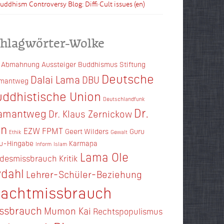
Buddhism Controversy Blog: Diffi·Cult issues (en)
chlagwörter-Wolke
Abmahnung
Aussteiger
Buddhismus Stiftung
Deutsche
Dalai Lama
DBU
amantweg
ddhistische Union
Deutschlandfunk
Dr.
amantweg
Dr. Klaus Zernickow
en
EZW
FPMT
Geert Wilders
Guru
Ethik
Gewalt
u-Hingabe
Karmapa
Inform
Islam
Lama Ole
ndesmissbrauch
Kritik
dahl
Lehrer-Schüler-Beziehung
achtmissbrauch
ssbrauch
Mumon Kai
Rechtspopulismus