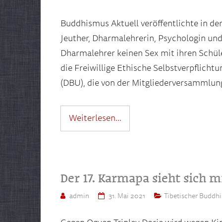
Buddhismus Aktuell veröffentlichte in der
Jeuther, Dharmalehrerin, Psychologin un
Dharmalehrer keinen Sex mit ihren Schüler
die Freiwillige Ethische Selbstverpflich
(DBU), die von der Mitgliederversammlu
Weiterlesen…
Der 17. Karmapa sieht sich m
admin
31. Mai 2021
Tibetischer Buddh