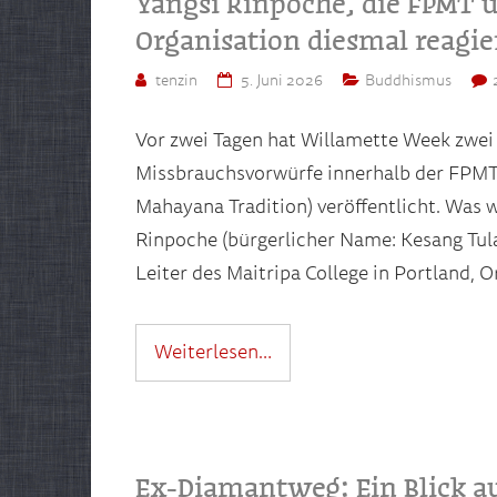
Yangsi Rinpoche, die FPMT un
Organisation diesmal reagi
tenzin
5. Juni 2026
Buddhismus
Vor zwei Tagen hat Willamette Week zwei 
Missbrauchsvorwürfe innerhalb der FPMT 
Mahayana Tradition) veröffentlicht. Was 
Rinpoche (bürgerlicher Name: Kesang Tulad
Leiter des Maitripa College in Portland, 
Weiterlesen…
Ex-Diamantweg: Ein Blick a