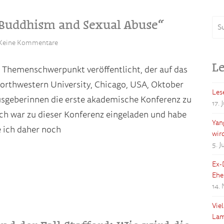
Buddhism and Sexual Abuse“
Keine Kommentare
Le
n Themenschwerpunkt veröffentlicht, der auf das
thwestern University, Chicago, USA, Oktober
Les
sgeberinnen die erste akademische Konferenz zu
17. 
h war zu dieser Konferenz eingeladen und habe
Yan
 ich daher noch
wir
5. 
Ex-
Ehe
14.
Vie
Lam