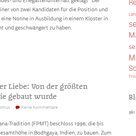
ndes- und Ehegattenunterhalt geklagt¹ Der
Re
ner von zwei Kandidaten für die Position und
Leh
, eine Nonne in Ausbildung in einem Kloster in
se
ht und geschwängert zu haben.
M
se
M
So
Tri
r Liebe: Von der größten
nie gebaut wurde
Bl
ismus
Keine Kommentare
361
na-Tradition (FPMT) beschloss 1996, die bis
Gesamthöhe in Bodhgaya, Indien, zu bauen. Zum