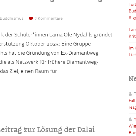
Tur
Bud
Rig
r Buddhismus
7 Kommentare
Lam
k der Schüler*innen Lama Ole Nydahls gründet
Kri
terstützung Oktober 2023: Eine Gruppe
Im 
hls hat die Gründung von Ex-Diamantweg
Lie
die als Netzwerk für frühere Diamantweg-
das Ziel, einen Raum für
N
T
Fal
rea
Y
Wie
eitrag zur Lösung der Dalai
Bud