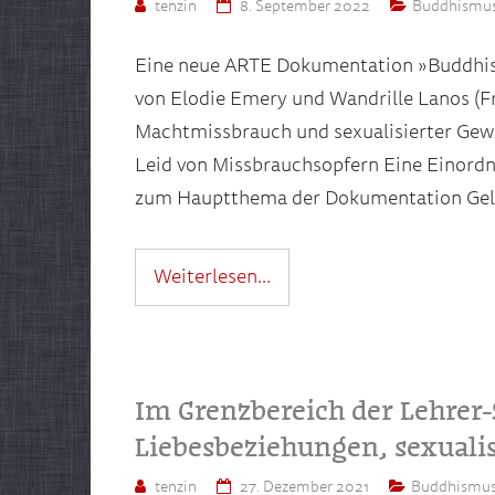
tenzin
8. September 2022
Buddhismu
Eine neue ARTE Dokumentation »Buddhi
von Elodie Emery und Wandrille Lanos (F
Machtmissbrauch und sexualisierter Gew
Leid von Missbrauchsopfern Eine Einord
zum Hauptthema der Dokumentation Geldf
Weiterlesen…
Im Grenzbereich der Lehrer-
Liebesbeziehungen, sexuali
tenzin
27. Dezember 2021
Buddhismu