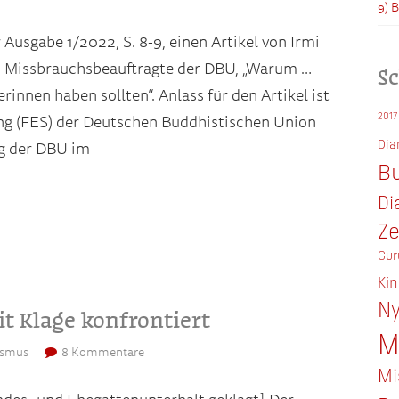
9) 
 Ausgabe 1/2022, S. 8-9, einen Artikel von Irmi
d Missbrauchsbeauftragte der DBU, „Warum …
S
innen haben sollten“. Anlass für den Artikel ist
2017
tung (FES) der Deutschen Buddhistischen Union
Di
ng der DBU im
Bu
Di
Z
Gur
Ki
Ny
it Klage konfrontiert
M
ismus
8 Kommentare
Mi