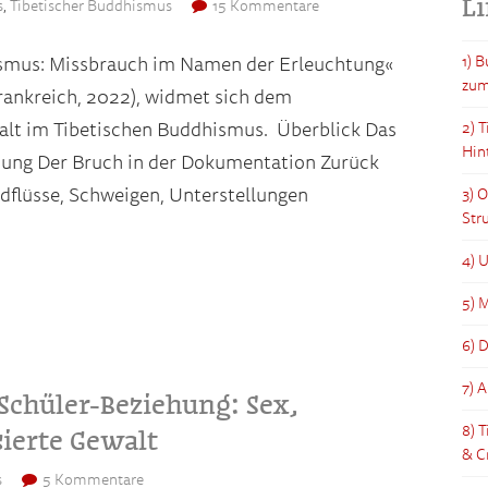
L
s
,
Tibetischer Buddhismus
15 Kommentare
1) 
smus: Missbrauch im Namen der Erleuchtung«
zum
rankreich, 2022), widmet sich dem
alt im Tibetischen Buddhismus. Überblick Das
2) 
Hin
nung Der Bruch in der Dokumentation Zurück
lüsse, Schweigen, Unterstellungen
3) 
Str
4) 
5) M
6) 
7) 
Schüler-Beziehung: Sex,
8) 
sierte Gewalt
& C
s
5 Kommentare