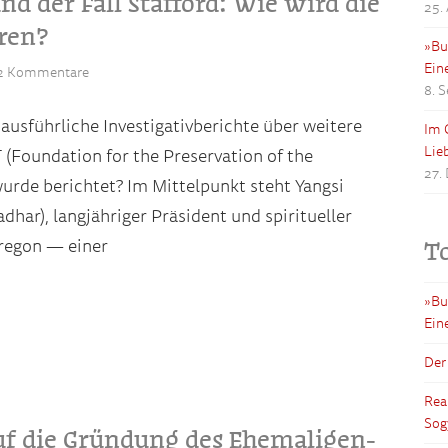
d der Fall Stafford: Wie wird die
25.
eren?
»Bu
Ein
2 Kommentare
8. 
ausführliche Investigativberichte über weitere
Im 
Lie
(Foundation for the Preservation of the
27.
wurde berichtet? Im Mittelpunkt steht Yangsi
har), langjähriger Präsident und spiritueller
T
Oregon — einer
»Bu
Ein
Der
Rea
Sog
uf die Gründung des Ehemaligen-