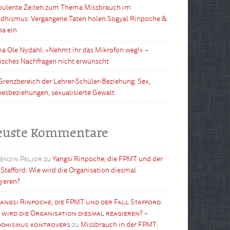
bulente Zeiten zum Thema Missbrauch im
dhismus: Vergangene Taten holen Sogyal Rinpoche &
pa ein
a Ole Nydahl: »Nehmt ihr das Mikrofon weg!« –
tisches Nachfragen nicht erwünscht
Grenzbereich der Lehrer-Schüler-Beziehung: Sex,
besbeziehungen, sexualisierte Gewalt
euste Kommentare
enzin Peljor
zu
Yangsi Rinpoche, die FPMT und der
l Stafford: Wie wird die Organisation diesmal
gieren?
angsi Rinpoche, die FPMT und der Fall Stafford:
 wird die Organisation diesmal reagieren? –
dhismus kontrovers
zu
Missbrauch in der FPMT: