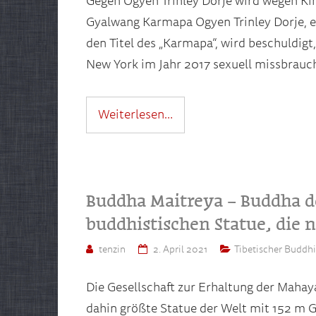
Gegen Ogyen Trinley Dorje wird wegen Ki
Gyalwang Karmapa Ogyen Trinley Dorje, ei
den Titel des „Karmapa“, wird beschuldigt
New York im Jahr 2017 sexuell missbrauc
Weiterlesen…
Buddha Maitreya – Buddha de
buddhistischen Statue, die 
tenzin
2. April 2021
Tibetischer Buddh
Die Gesellschaft zur Erhaltung der Mahaya
dahin größte Statue der Welt mit 152 m 