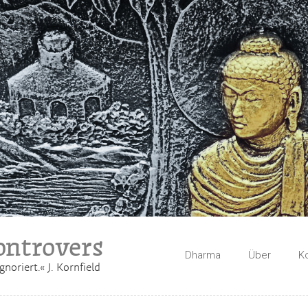
ntrovers
Dharma
Über
K
gnoriert.« J. Kornfield