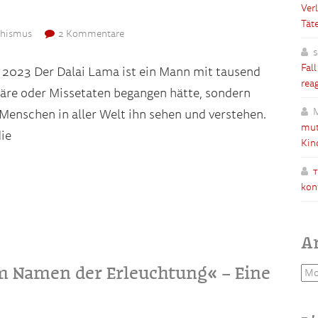
Ver
Tät
dhismus
2 Kommentare
Fal
l 2023 Der Dalai Lama ist ein Mann mit tausend
rea
wäre oder Missetaten begangen hätte, sondern
 Menschen in aller Welt ihn sehen und verstehen.
mut
die
Kin
kon
A
m Namen der Erleuchtung« – Eine
Arc