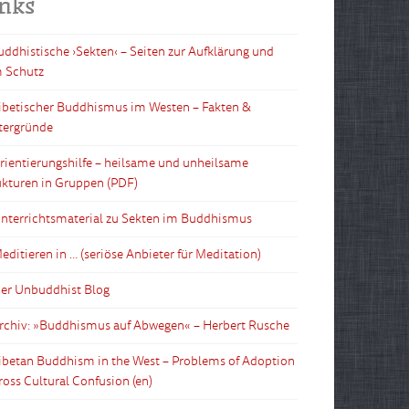
inks
Buddhistische ›Sekten‹ – Seiten zur Aufklärung und
 Schutz
Tibetischer Buddhismus im Westen – Fakten &
tergründe
Orientierungshilfe – heilsame und unheilsame
ukturen in Gruppen (PDF)
Unterrichtsmaterial zu Sekten im Buddhismus
editieren in … (seriöse Anbieter für Meditation)
Der Unbuddhist Blog
Archiv: »Buddhismus auf Abwegen« – Herbert Rusche
Tibetan Buddhism in the West – Problems of Adoption
ross Cultural Confusion (en)