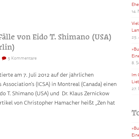
Ehe
14.
Vie
Lam
Fälle von Eido T. Shimano (USA)
25.
rlin)
»Bu
Ein
5 Kommentare
8. 
rte am 7. Juli 2012 auf der jährlichen
Im 
Lie
s Association’s (ICSA) in Montreal (Canada) einen
27.
Eido T. Shimano (USA) und Dr. Klaus Zernickow
Artikel von Christopher Hamacher heißt „Zen hat
T
»Bu
Ein