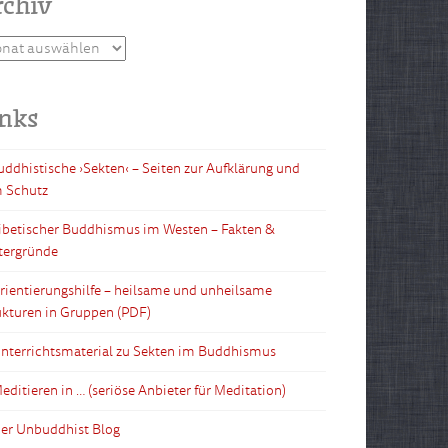
rchiv
hiv
inks
Buddhistische ›Sekten‹ – Seiten zur Aufklärung und
 Schutz
Tibetischer Buddhismus im Westen – Fakten &
tergründe
Orientierungshilfe – heilsame und unheilsame
ukturen in Gruppen (PDF)
Unterrichtsmaterial zu Sekten im Buddhismus
editieren in … (seriöse Anbieter für Meditation)
Der Unbuddhist Blog