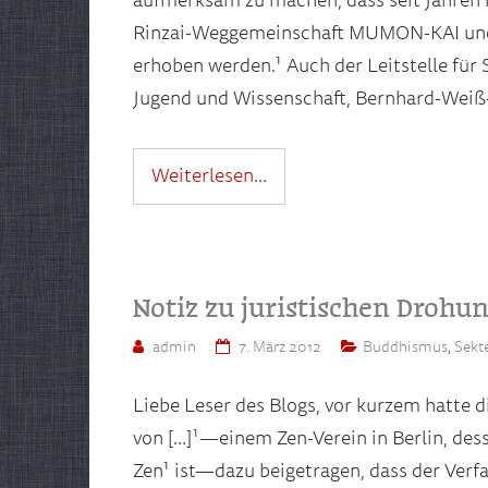
aufmerksam zu machen, dass seit Jahren
Rinzai-Weggemeinschaft MUMON-KAI und ih
erhoben werden.¹ Auch der Leitstelle für 
Jugend und Wissenschaft, Bernhard-Weiß-S
Weiterlesen…
Notiz zu juristischen Drohu
admin
7. März 2012
Buddhismus
,
Sekt
Liebe Leser des Blogs, vor kurzem hatte d
von […]¹—einem Zen-Verein in Berlin, dess
Zen¹ ist—dazu beigetragen, dass der Verfa