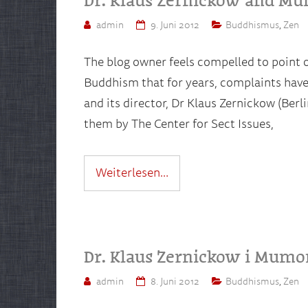
admin
9. Juni 2012
Buddhismus
,
Zen
The blog owner feels compelled to point o
Buddhism that for years, complaints hav
and its director, Dr Klaus Zernickow (Berl
them by The Center for Sect Issues,
Weiterlesen…
Dr. Klaus Zernickow i Mumo
admin
8. Juni 2012
Buddhismus
,
Zen