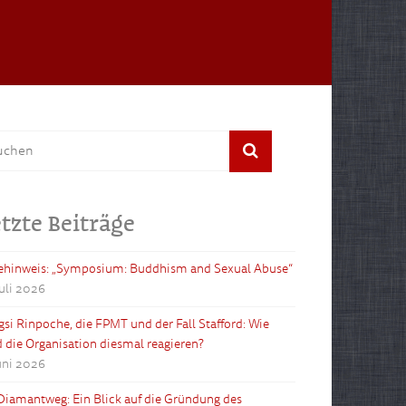
tzte Beiträge
ehinweis: „Symposium: Buddhism and Sexual Abuse“
Juli 2026
gsi Rinpoche, die FPMT und der Fall Stafford: Wie
d die Organisation diesmal reagieren?
Juni 2026
Diamantweg: Ein Blick auf die Gründung des