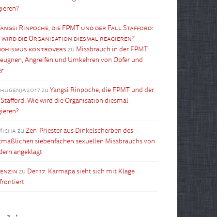
gieren?
angsi Rinpoche, die FPMT und der Fall Stafford:
 wird die Organisation diesmal reagieren? –
dhismus kontrovers
zu
Missbrauch in der FPMT:
leugnen, Angreifen und Umkehren von Opfer und
er
shugenja2017
zu
Yangsi Rinpoche, die FPMT und der
l Stafford: Wie wird die Organisation diesmal
gieren?
Micha
zu
Zen-Priester aus Dinkelscherben des
maßlichen siebenfachen sexuellen Missbrauchs von
dern angeklagt
tenzin
zu
Der 17. Karmapa sieht sich mit Klage
frontiert