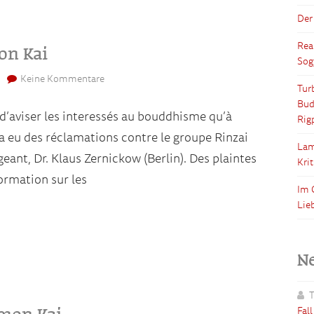
Der
Rea
on Kai
Sog
Keine Kommentare
Tur
Bud
d’aviser les interessés au bouddhisme qu’à
Rig
y a eu des réclamations contre le groupe Rinzai
Lam
ant, Dr. Klaus Zernickow (Berlin). Des plaintes
Kri
formation sur les
Im 
Lie
N
T
umon Kai
Fal