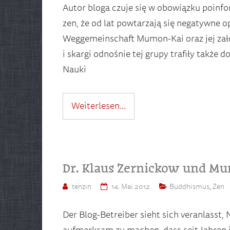
Autor bloga czuje się w obowiązku poi
zen, że od lat powtarzają się negatywne o
Weggemeinschaft Mumon-Kai oraz jej założ
i skargi odnośnie tej grupy trafiły także d
Nauki
Weiterlesen…
Dr. Klaus Zernickow und M
tenzin
14. Mai 2012
Buddhismus
,
Zen
Der Blog-Betreiber sieht sich veranlasst