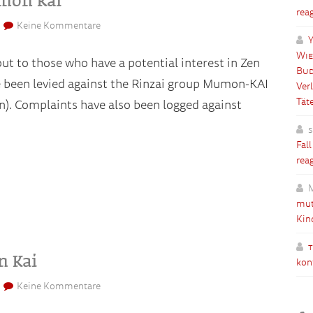
rea
Keine Kommentare
Y
Wie
ut to those who have a potential interest in Zen
Bud
e been levied against the Rinzai group Mumon-KAI
Ver
Tät
in). Complaints have also been logged against
Fal
rea
mut
Kin
n Kai
kon
Keine Kommentare