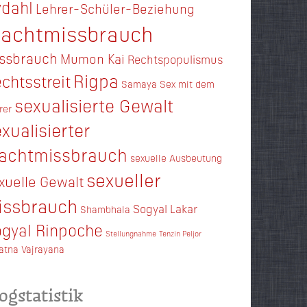
dahl
Lehrer-Schüler-Beziehung
achtmissbrauch
ssbrauch
Mumon Kai
Rechtspopulismus
Rigpa
chtsstreit
Samaya
Sex mit dem
sexualisierte Gewalt
rer
xualisierter
achtmissbrauch
sexuelle Ausbeutung
sexueller
xuelle Gewalt
issbrauch
Sogyal Lakar
Shambhala
gyal Rinpoche
Stellungnahme
Tenzin Peljor
ratna
Vajrayana
ogstatistik