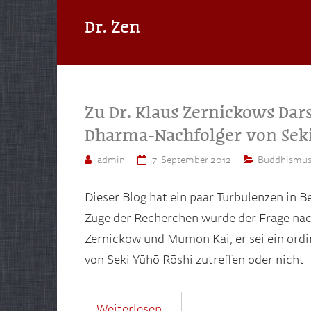
Dr. Zen
Zu Dr. Klaus Zernickows Dar
Dharma-Nachfolger von Seki
admin
7. September 2012
Buddhismu
Dieser Blog hat ein paar Turbulenzen in 
Zuge der Recherchen wurde der Frage nac
Zernickow und Mumon Kai, er sei ein ord
von Seki Yūhō Rōshi zutreffen oder nicht
Weiterlesen…