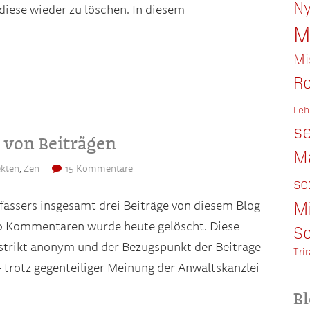
Ny
diese wieder zu löschen. In diesem
M
Mi
Re
Leh
se
 von Beiträgen
M
kten
,
Zen
15 Kommentare
se
M
rfassers insgesamt drei Beiträge von diesem Blog
 40 Kommentaren wurde heute gelöscht. Diese
So
strikt anonym und der Bezugspunkt der Beiträge
Tri
 trotz gegenteiliger Meinung der Anwaltskanzlei
Bl