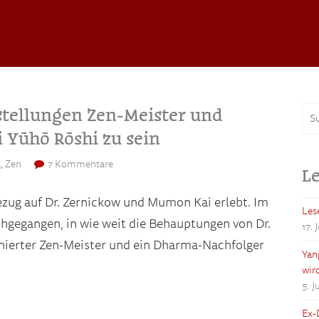
stellungen Zen-Meister und
 Yūhō Rōshi zu sein
s
,
Zen
7 Kommentare
Le
Bezug auf Dr. Zernickow und Mumon Kai erlebt. Im
Les
hgegangen, in wie weit die Behauptungen von Dr.
17. 
inierter Zen-Meister und ein Dharma-Nachfolger
Yan
wir
5. 
Ex-