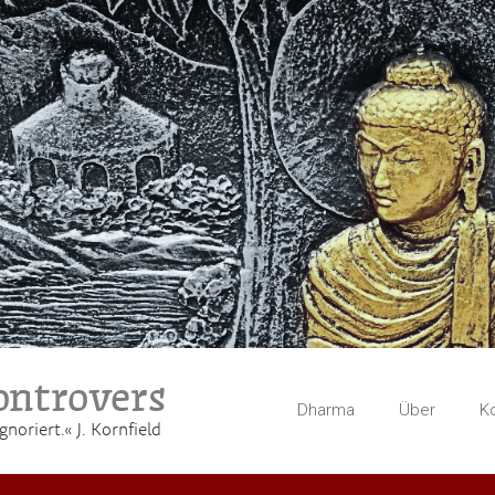
ntrovers
Dharma
Über
K
gnoriert.« J. Kornfield