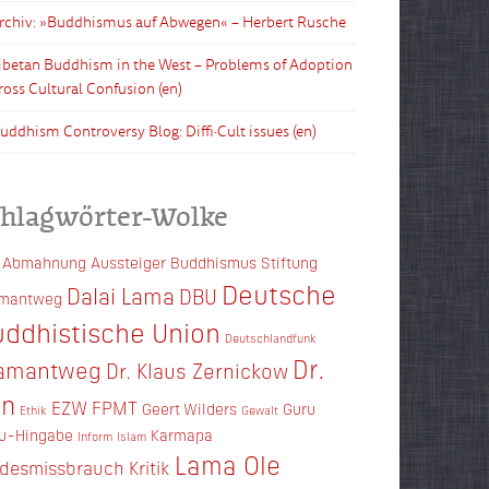
Archiv: »Buddhismus auf Abwegen« – Herbert Rusche
Tibetan Buddhism in the West – Problems of Adoption
ross Cultural Confusion (en)
Buddhism Controversy Blog: Diffi·Cult issues (en)
chlagwörter-Wolke
Abmahnung
Aussteiger
Buddhismus Stiftung
Deutsche
Dalai Lama
DBU
amantweg
ddhistische Union
Deutschlandfunk
Dr.
amantweg
Dr. Klaus Zernickow
en
EZW
FPMT
Geert Wilders
Guru
Ethik
Gewalt
u-Hingabe
Karmapa
Inform
Islam
Lama Ole
ndesmissbrauch
Kritik