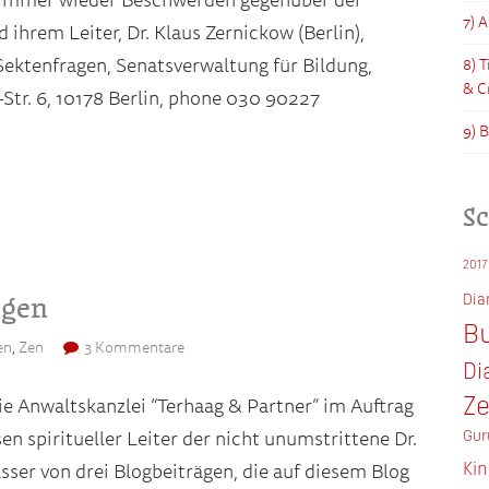
 immer wieder Beschwerden gegenüber der
7) 
rem Leiter, Dr. Klaus Zernickow (Berlin),
Sektenfragen, Senatsverwaltung für Bildung,
8) 
& C
tr. 6, 10178 Berlin, phone 030 90227
9) 
S
2017
Di
ngen
Bu
en
,
Zen
3 Kommentare
Di
Z
ie Anwaltskanzlei “Terhaag & Partner” im Auftrag
Gur
en spiritueller Leiter der nicht unumstrittene Dr.
Ki
sser von drei Blogbeiträgen, die auf diesem Blog