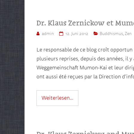
Dr. Klaus Zernickow et Mum
admin
12. Juni 2012
Buddhismus
,
Zen
Le responsable de ce blog croît opportun 
plusieurs reprises, depuis des années, il 
Weggemeinschaft Mumon-Kai et leur dirige
ont aussi été reçues par la Direction d’in
Weiterlesen…
Dr. Klaus Zernickow and M