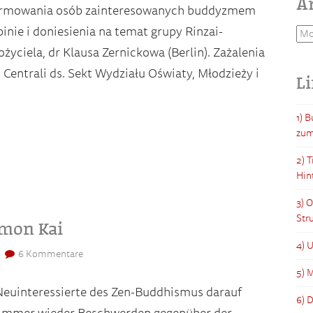
A
nformowania osób zainteresowanych buddyzmem
pinie i doniesienia na temat grupy Rinzai-
Arc
yciela, dr Klausa Zernickowa (Berlin). Zażalenia
o Centrali ds. Sekt Wydziału Oświaty, Młodzieży i
L
1) 
zum
2) 
Hin
3) 
Str
umon Kai
4) 
6 Kommentare
5) M
, Neuinteressierte des Zen-Buddhismus darauf
6) 