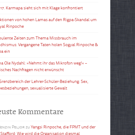
 17. Karmapa sieht sich mit Klage konfrontiert
ktionen von hohen Lamas auf den Rigpa-Skandal um
yal Rinpoche
bulente Zeiten zum Thema Missbrauch im
dhismus: Vergangene Taten holen Sogyal Rinpoche &
pa ein
a Ole Nydahl: »Nehmt ihr das Mikrofon weg!« –
tisches Nachfragen nicht erwünscht
Grenzbereich der Lehrer-Schüler-Beziehung: Sex,
besbeziehungen, sexualisierte Gewalt
euste Kommentare
enzin Peljor
zu
Yangsi Rinpoche, die FPMT und der
l Stafford: Wie wird die Organisation diesmal