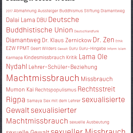
Abmahnung
Aussteiger
Buddhismus Stiftung Diamantweg
2017
Deutsche
Dalai Lama
DBU
Buddhistische Union
Deutschlandfunk
Dr. Zen
Diamantweg
Dr. Klaus Zernickow
Ethik
EZW
FPMT
Geert Wilders
Guru
Guru-Hingabe
Gewalt
Inform
Islam
Lama Ole
Kindesmissbrauch
Kritik
Karmapa
Nydahl
Lehrer-Schüler-Beziehung
Machtmissbrauch
Missbrauch
Rechtsstreit
Mumon Kai
Rechtspopulismus
Rigpa
sexualisierte
Samaya
Sex mit dem Lehrer
Gewalt
sexualisierter
Machtmissbrauch
sexuelle Ausbeutung
sexueller Missbrauch
sexuelle Gewalt