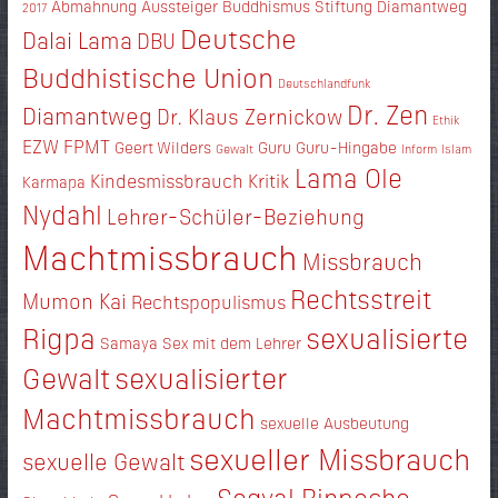
Abmahnung
Aussteiger
Buddhismus Stiftung Diamantweg
2017
Deutsche
Dalai Lama
DBU
Buddhistische Union
Deutschlandfunk
Dr. Zen
Diamantweg
Dr. Klaus Zernickow
Ethik
EZW
FPMT
Geert Wilders
Guru
Guru-Hingabe
Gewalt
Inform
Islam
Lama Ole
Kindesmissbrauch
Kritik
Karmapa
Nydahl
Lehrer-Schüler-Beziehung
Machtmissbrauch
Missbrauch
Rechtsstreit
Mumon Kai
Rechtspopulismus
Rigpa
sexualisierte
Samaya
Sex mit dem Lehrer
Gewalt
sexualisierter
Machtmissbrauch
sexuelle Ausbeutung
sexueller Missbrauch
sexuelle Gewalt
Sogyal Rinpoche