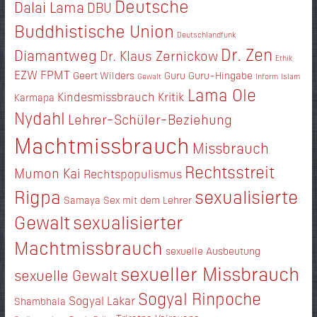
Deutsche
Dalai Lama
DBU
Buddhistische Union
Deutschlandfunk
Dr. Zen
Diamantweg
Dr. Klaus Zernickow
Ethik
EZW
FPMT
Geert Wilders
Guru
Guru-Hingabe
Gewalt
Inform
Islam
Lama Ole
Kindesmissbrauch
Kritik
Karmapa
Nydahl
Lehrer-Schüler-Beziehung
Machtmissbrauch
Missbrauch
Rechtsstreit
Mumon Kai
Rechtspopulismus
Rigpa
sexualisierte
Samaya
Sex mit dem Lehrer
Gewalt
sexualisierter
Machtmissbrauch
sexuelle Ausbeutung
sexueller Missbrauch
sexuelle Gewalt
Sogyal Rinpoche
Sogyal Lakar
Shambhala