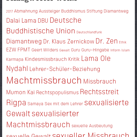
Abmahnung
Aussteiger
Buddhismus Stiftung Diamantweg
2017
Deutsche
Dalai Lama
DBU
Buddhistische Union
Deutschlandfunk
Dr. Zen
Diamantweg
Dr. Klaus Zernickow
Ethik
EZW
FPMT
Geert Wilders
Guru
Guru-Hingabe
Gewalt
Inform
Islam
Lama Ole
Kindesmissbrauch
Kritik
Karmapa
Nydahl
Lehrer-Schüler-Beziehung
Machtmissbrauch
Missbrauch
Rechtsstreit
Mumon Kai
Rechtspopulismus
Rigpa
sexualisierte
Samaya
Sex mit dem Lehrer
Gewalt
sexualisierter
Machtmissbrauch
sexuelle Ausbeutung
sexueller Missbrauch
sexuelle Gewalt