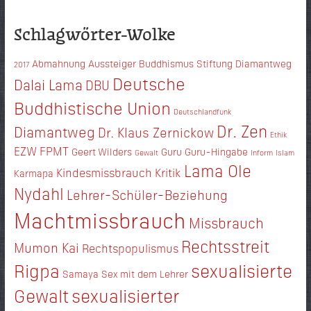
Schlagwörter-Wolke
Abmahnung
Aussteiger
Buddhismus Stiftung Diamantweg
2017
Deutsche
Dalai Lama
DBU
Buddhistische Union
Deutschlandfunk
Dr. Zen
Diamantweg
Dr. Klaus Zernickow
Ethik
EZW
FPMT
Geert Wilders
Guru
Guru-Hingabe
Gewalt
Inform
Islam
Lama Ole
Kindesmissbrauch
Kritik
Karmapa
Nydahl
Lehrer-Schüler-Beziehung
Machtmissbrauch
Missbrauch
Rechtsstreit
Mumon Kai
Rechtspopulismus
Rigpa
sexualisierte
Samaya
Sex mit dem Lehrer
Gewalt
sexualisierter