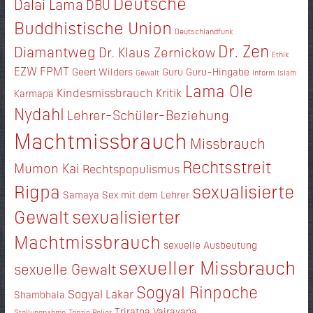
Deutsche
Dalai Lama
DBU
Buddhistische Union
Deutschlandfunk
Dr. Zen
Diamantweg
Dr. Klaus Zernickow
Ethik
EZW
FPMT
Geert Wilders
Guru
Guru-Hingabe
Gewalt
Inform
Islam
Lama Ole
Kindesmissbrauch
Kritik
Karmapa
Nydahl
Lehrer-Schüler-Beziehung
Machtmissbrauch
Missbrauch
Rechtsstreit
Mumon Kai
Rechtspopulismus
Rigpa
sexualisierte
Samaya
Sex mit dem Lehrer
Gewalt
sexualisierter
Machtmissbrauch
sexuelle Ausbeutung
sexueller Missbrauch
sexuelle Gewalt
Sogyal Rinpoche
Sogyal Lakar
Shambhala
Triratna
Vajrayana
Stellungnahme
Tenzin Peljor