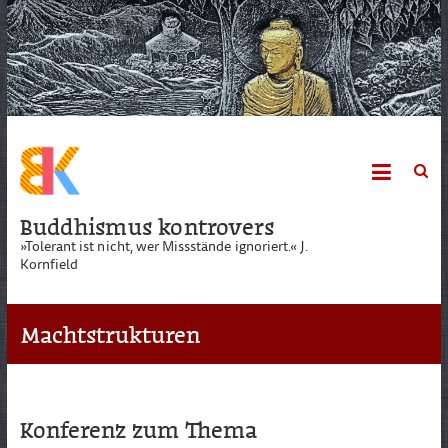
Skip
to
content
Buddhismus kontrovers
»Tolerant ist nicht, wer Missstände ignoriert.« J.
Kornfield
Machtstrukturen
Konferenz zum Thema