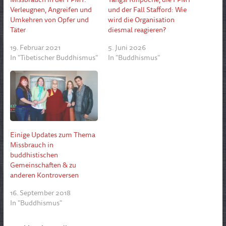
Verleugnen, Angreifen und
und der Fall Stafford: Wie
Umkehren von Opfer und
wird die Organisation
Täter
diesmal reagieren?
19. Februar 2021
5. Juni 2026
In "Tibetischer Buddhismus"
In "Buddhismus"
Einige Updates zum Thema
Missbrauch in
buddhistischen
Gemeinschaften & zu
anderen Kontroversen
16. September 2018
In "Buddhismus"