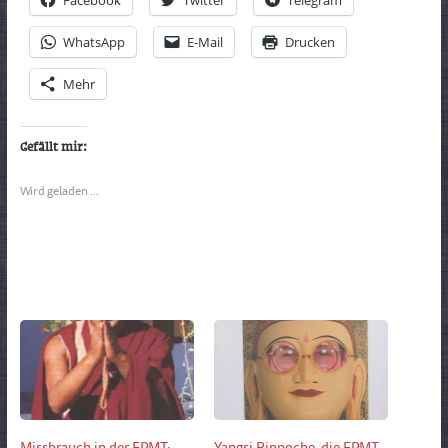
Facebook
Twitter
Telegram
WhatsApp
E-Mail
Drucken
Mehr
Gefällt mir:
Wird geladen …
Missbrauch in der FPMT:
Yangsi Rinpoche, die FPMT