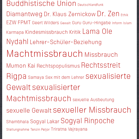
Buddhistische Union
Deutschlandfunk
Dr. Zen
Diamantweg
Dr. Klaus Zernickow
Ethik
EZW
FPMT
Geert Wilders
Guru
Guru-Hingabe
Gewalt
Inform
Islam
Lama Ole
Kindesmissbrauch
Kritik
Karmapa
Nydahl
Lehrer-Schüler-Beziehung
Machtmissbrauch
Missbrauch
Rechtsstreit
Mumon Kai
Rechtspopulismus
Rigpa
sexualisierte
Samaya
Sex mit dem Lehrer
Gewalt
sexualisierter
Machtmissbrauch
sexuelle Ausbeutung
sexueller Missbrauch
sexuelle Gewalt
Sogyal Rinpoche
Sogyal Lakar
Shambhala
Triratna
Vajrayana
Stellungnahme
Tenzin Peljor