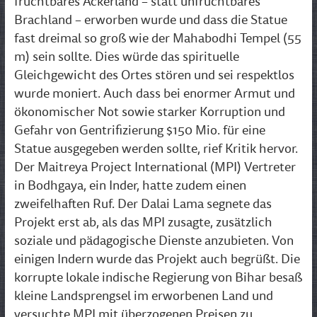
fruchtbares Ackerland – statt unfruchtbares
Brachland – erworben wurde und dass die Statue
fast dreimal so groß wie der Mahabodhi Tempel (55
m) sein sollte. Dies würde das spirituelle
Gleichgewicht des Ortes stören und sei respektlos
wurde moniert. Auch dass bei enormer Armut und
ökonomischer Not sowie starker Korruption und
Gefahr von Gentrifizierung $150 Mio. für eine
Statue ausgegeben werden sollte, rief Kritik hervor.
Der Maitreya Project International (MPI) Vertreter
in Bodhgaya, ein Inder, hatte zudem einen
zweifelhaften Ruf. Der Dalai Lama segnete das
Projekt erst ab, als das MPI zusagte, zusätzlich
soziale und pädagogische Dienste anzubieten. Von
einigen Indern wurde das Projekt auch begrüßt. Die
korrupte lokale indische Regierung von Bihar besaß
kleine Landsprengsel im erworbenen Land und
versuchte MPI mit überzogenen Preisen zu