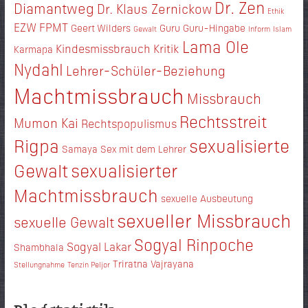
Dr. Zen
Diamantweg
Dr. Klaus Zernickow
Ethik
EZW
FPMT
Geert Wilders
Guru
Guru-Hingabe
Gewalt
Inform
Islam
Lama Ole
Kindesmissbrauch
Kritik
Karmapa
Nydahl
Lehrer-Schüler-Beziehung
Machtmissbrauch
Missbrauch
Rechtsstreit
Mumon Kai
Rechtspopulismus
Rigpa
sexualisierte
Samaya
Sex mit dem Lehrer
Gewalt
sexualisierter
Machtmissbrauch
sexuelle Ausbeutung
sexueller Missbrauch
sexuelle Gewalt
Sogyal Rinpoche
Sogyal Lakar
Shambhala
Triratna
Vajrayana
Stellungnahme
Tenzin Peljor