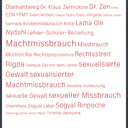
Dr. Zen
Diamantweg
Dr. Klaus Zernickow
Ethik
EZW
FPMT
Geert Wilders
Guru
Guru-Hingabe
Gewalt
Inform
Islam
Lama Ole
Kindesmissbrauch
Kritik
Karmapa
Nydahl
Lehrer-Schüler-Beziehung
Machtmissbrauch
Missbrauch
Rechtsstreit
Mumon Kai
Rechtspopulismus
Rigpa
sexualisierte
Samaya
Sex mit dem Lehrer
Gewalt
sexualisierter
Machtmissbrauch
sexuelle Ausbeutung
sexueller Missbrauch
sexuelle Gewalt
Sogyal Rinpoche
Sogyal Lakar
Shambhala
Triratna
Vajrayana
Stellungnahme
Tenzin Peljor