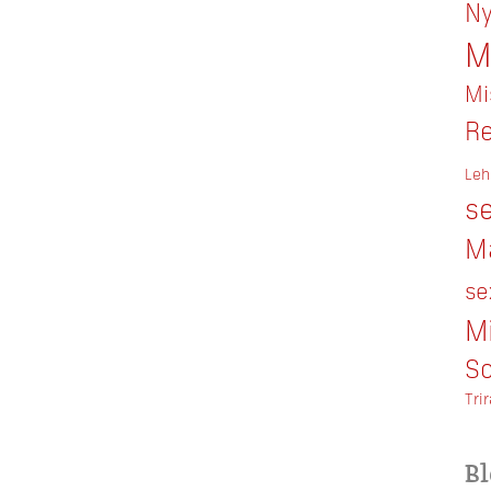
Ny
M
Mi
Re
Leh
se
M
se
M
So
Tri
Bl