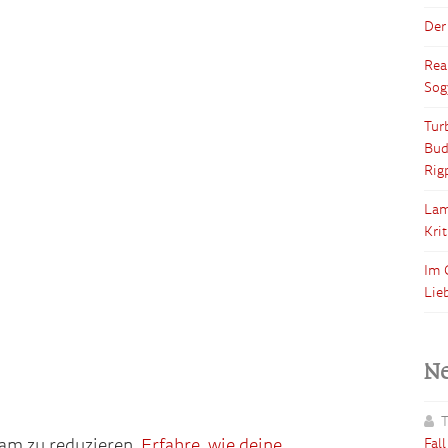
Der
Rea
Sog
Tur
Bud
Rig
Lam
Kri
Im 
Lie
N
T
am zu reduzieren.
Erfahre, wie deine
Fal