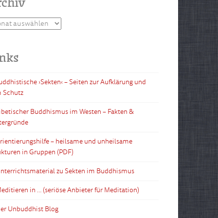
rchiv
hiv
inks
Buddhistische ›Sekten‹ – Seiten zur Aufklärung und
 Schutz
Tibetischer Buddhismus im Westen – Fakten &
tergründe
Orientierungshilfe – heilsame und unheilsame
ukturen in Gruppen (PDF)
Unterrichtsmaterial zu Sekten im Buddhismus
editieren in … (seriöse Anbieter für Meditation)
Der Unbuddhist Blog