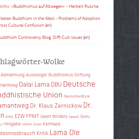
Archiv: »Buddhismus auf Abwegen« – Herbert Rusche
Tibetan Buddhism in the West – Problems of Adoption
ross Cultural Confusion (en)
Buddhism Controversy Blog: Diffi·Cult issues (en)
chlagwörter-Wolke
Abmahnung
Aussteiger
Buddhismus Stiftung
Deutsche
Dalai Lama
DBU
amantweg
ddhistische Union
Deutschlandfunk
Dr.
amantweg
Dr. Klaus Zernickow
en
EZW
FPMT
Geert Wilders
Guru
Ethik
Gewalt
u-Hingabe
Karmapa
Inform
Islam
Lama Ole
ndesmissbrauch
Kritik