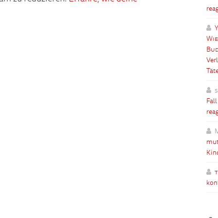
rea
Y
Wie
Bud
Ver
Tät
Fal
rea
mut
Kin
kon