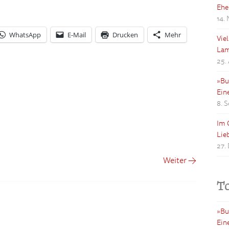
Ehe
14.
WhatsApp
E-Mail
Drucken
Mehr
Vie
Lam
25.
»Bu
Ein
8. 
Im 
Lie
27.
Weiter →
T
»Bu
Ein