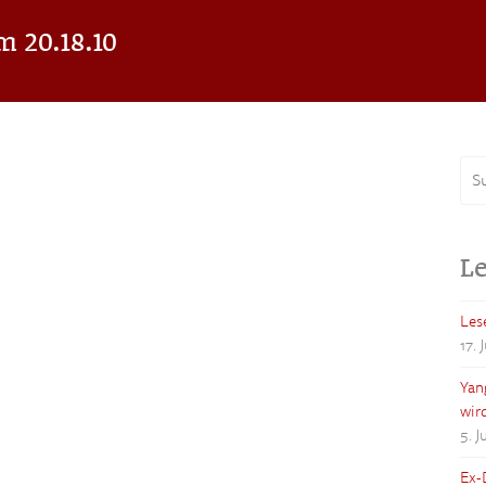
m 20.18.10
Le
Les
17. 
Yan
wir
5. 
Ex-