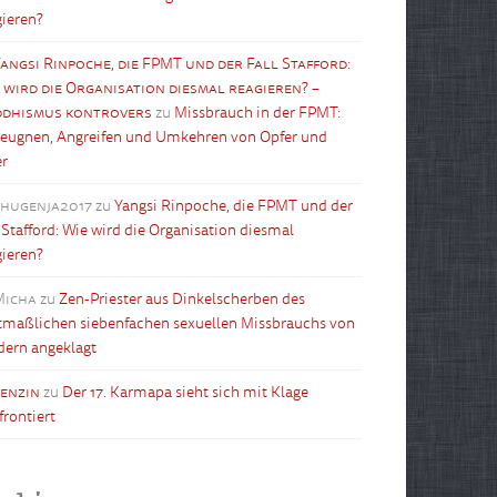
gieren?
angsi Rinpoche, die FPMT und der Fall Stafford:
 wird die Organisation diesmal reagieren? –
dhismus kontrovers
zu
Missbrauch in der FPMT:
leugnen, Angreifen und Umkehren von Opfer und
er
shugenja2017
zu
Yangsi Rinpoche, die FPMT und der
l Stafford: Wie wird die Organisation diesmal
gieren?
Micha
zu
Zen-Priester aus Dinkelscherben des
maßlichen siebenfachen sexuellen Missbrauchs von
dern angeklagt
tenzin
zu
Der 17. Karmapa sieht sich mit Klage
frontiert