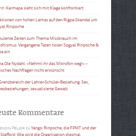
 17. Karmapa sieht sich mit Klage konfrontiert
ktionen von hohen Lamas auf den Rigpa-Skandal um
yal Rinpoche
bulente Zeiten zum Thema Missbrauch im
dhismus: Vergangene Taten holen Sogyal Rinpoche &
pa ein
a Ole Nydahl: »Nehmt ihr das Mikrofon weg!« –
tisches Nachfragen nicht erwünscht
Grenzbereich der Lehrer-Schüler-Beziehung: Sex,
besbeziehungen, sexualisierte Gewalt
euste Kommentare
enzin Peljor
zu
Yangsi Rinpoche, die FPMT und der
l Stafford: Wie wird die Organisation diesmal