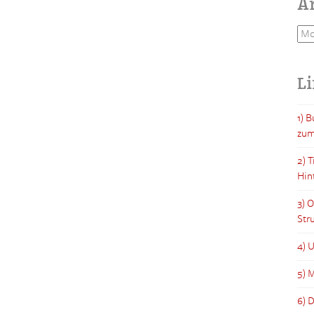
A
Arc
L
1) 
zum
2) 
Hin
3) 
Str
4) 
5) M
6) 