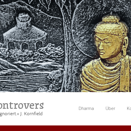
ntrovers
Dharma
Über
K
gnoriert.« J. Kornfield