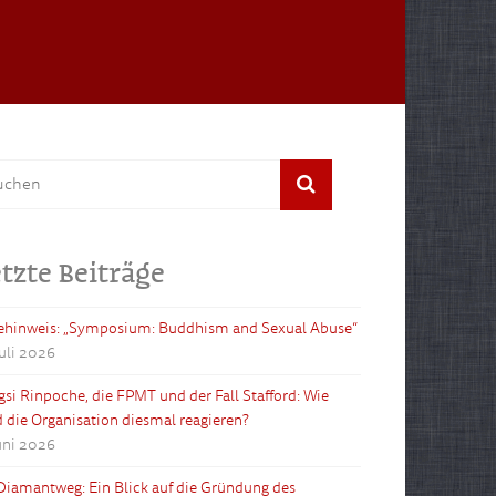
tzte Beiträge
ehinweis: „Symposium: Buddhism and Sexual Abuse“
Juli 2026
gsi Rinpoche, die FPMT und der Fall Stafford: Wie
d die Organisation diesmal reagieren?
Juni 2026
Diamantweg: Ein Blick auf die Gründung des