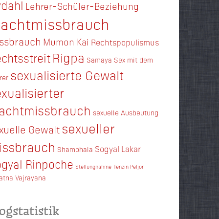
dahl
Lehrer-Schüler-Beziehung
achtmissbrauch
ssbrauch
Mumon Kai
Rechtspopulismus
Rigpa
chtsstreit
Samaya
Sex mit dem
sexualisierte Gewalt
rer
xualisierter
achtmissbrauch
sexuelle Ausbeutung
sexueller
xuelle Gewalt
issbrauch
Sogyal Lakar
Shambhala
gyal Rinpoche
Stellungnahme
Tenzin Peljor
ratna
Vajrayana
ogstatistik