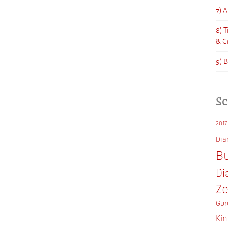
7) 
8) 
& C
9) 
S
2017
Di
Bu
Di
Z
Gur
Ki