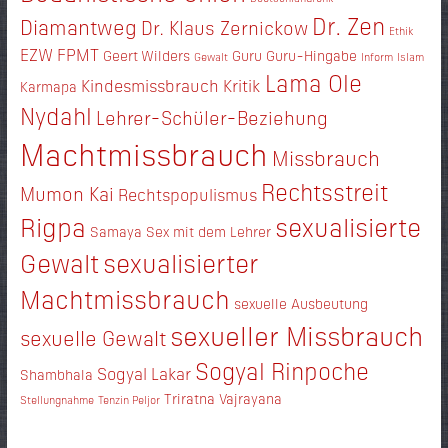
Dr. Zen
Diamantweg
Dr. Klaus Zernickow
Ethik
EZW
FPMT
Geert Wilders
Guru
Guru-Hingabe
Gewalt
Inform
Islam
Lama Ole
Kindesmissbrauch
Kritik
Karmapa
Nydahl
Lehrer-Schüler-Beziehung
Machtmissbrauch
Missbrauch
Rechtsstreit
Mumon Kai
Rechtspopulismus
Rigpa
sexualisierte
Samaya
Sex mit dem Lehrer
Gewalt
sexualisierter
Machtmissbrauch
sexuelle Ausbeutung
sexueller Missbrauch
sexuelle Gewalt
Sogyal Rinpoche
Sogyal Lakar
Shambhala
Triratna
Vajrayana
Stellungnahme
Tenzin Peljor