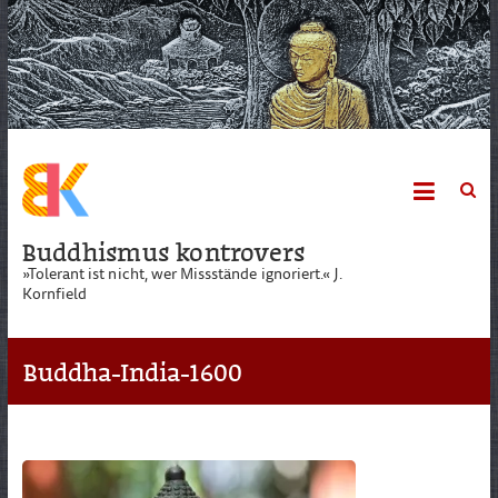
Skip
to
content
Buddhismus kontrovers
»Tolerant ist nicht, wer Missstände ignoriert.« J.
Kornfield
Buddha-India-1600