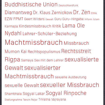
Buddhistische Union
Deutschlandfunk
Dr. Zen
Diamantweg
Dr. Klaus Zernickow
Ethik
EZW
FPMT
Geert Wilders
Guru
Guru-Hingabe
Gewalt
Inform
Islam
Lama Ole
Kindesmissbrauch
Kritik
Karmapa
Nydahl
Lehrer-Schüler-Beziehung
Machtmissbrauch
Missbrauch
Rechtsstreit
Mumon Kai
Rechtspopulismus
Rigpa
sexualisierte
Samaya
Sex mit dem Lehrer
Gewalt
sexualisierter
Machtmissbrauch
sexuelle Ausbeutung
sexueller Missbrauch
sexuelle Gewalt
Sogyal Rinpoche
Sogyal Lakar
Shambhala
Triratna
Vajrayana
Stellungnahme
Tenzin Peljor