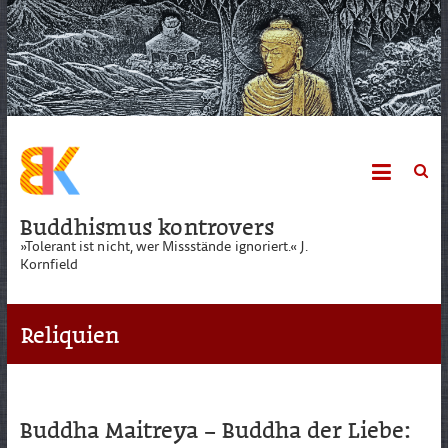
Skip
to
content
Buddhismus kontrovers
»Tolerant ist nicht, wer Missstände ignoriert.« J.
Kornfield
Reliquien
Buddha Maitreya – Buddha der Liebe: