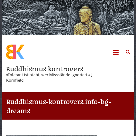
Skip
to
content
Buddhismus kontrovers
»Tolerant ist nicht, wer Missstände ignoriert.« J.
Kornfield
Buddhismus-kontrovers.info-bg-
dreams