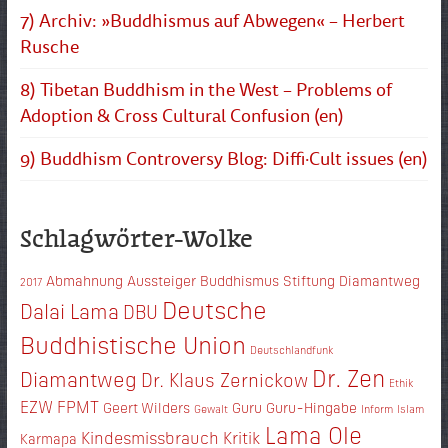
7) Archiv: »Buddhismus auf Abwegen« – Herbert
Rusche
8) Tibetan Buddhism in the West – Problems of
Adoption & Cross Cultural Confusion (en)
9) Buddhism Controversy Blog: Diffi·Cult issues (en)
Schlagwörter-Wolke
Abmahnung
Aussteiger
Buddhismus Stiftung Diamantweg
2017
Deutsche
Dalai Lama
DBU
Buddhistische Union
Deutschlandfunk
Dr. Zen
Diamantweg
Dr. Klaus Zernickow
Ethik
EZW
FPMT
Geert Wilders
Guru
Guru-Hingabe
Gewalt
Inform
Islam
Lama Ole
Kindesmissbrauch
Kritik
Karmapa