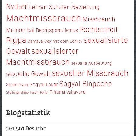
Nydahl
Lehrer-Schüler-Beziehung
Machtmissbrauch
Missbrauch
Rechtsstreit
Mumon Kai
Rechtspopulismus
Rigpa
sexualisierte
Samaya
Sex mit dem Lehrer
Gewalt
sexualisierter
Machtmissbrauch
sexuelle Ausbeutung
sexueller Missbrauch
sexuelle Gewalt
Sogyal Rinpoche
Sogyal Lakar
Shambhala
Triratna
Vajrayana
Stellungnahme
Tenzin Peljor
Blogstatistik
361.561 Besuche