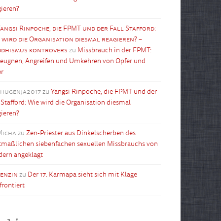
gieren?
angsi Rinpoche, die FPMT und der Fall Stafford:
 wird die Organisation diesmal reagieren? –
dhismus kontrovers
zu
Missbrauch in der FPMT:
leugnen, Angreifen und Umkehren von Opfer und
er
shugenja2017
zu
Yangsi Rinpoche, die FPMT und der
l Stafford: Wie wird die Organisation diesmal
gieren?
Micha
zu
Zen-Priester aus Dinkelscherben des
maßlichen siebenfachen sexuellen Missbrauchs von
dern angeklagt
tenzin
zu
Der 17. Karmapa sieht sich mit Klage
frontiert