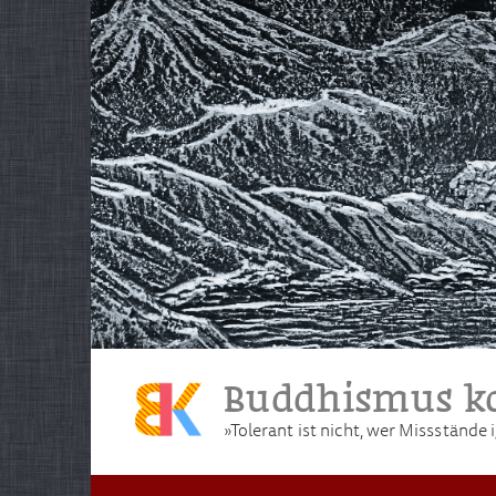
Skip
to
content
Buddhismus ko
»Tolerant ist nicht, wer Missstände i