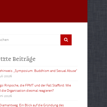
tzte Beiträge
ehinweis: „Symposium: Buddhism and Sexual Abuse“
Juli 2026
gsi Rinpoche, die FPMT und der Fall Stafford: Wie
d die Organisation diesmal reagieren?
Juni 2026
Diamantweg: Ein Blick auf die Gründung des