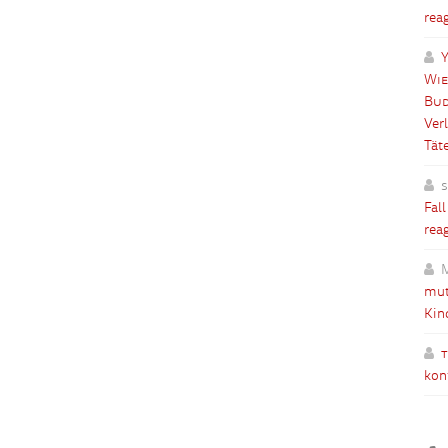
rea
Y
Wie
Bud
Ver
Tät
Fal
rea
mut
Kin
kon