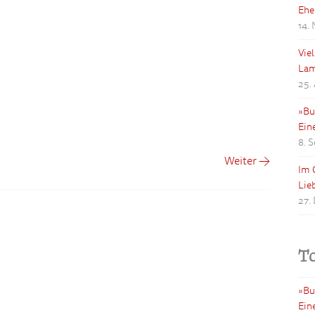
Ehe
14.
Vie
Lam
25.
»Bu
Ein
8. 
Weiter →
Im 
Lie
27.
T
»Bu
Ein