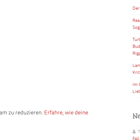
Der
Rea
Sog
Tur
Bud
Rig
Lam
Kri
Im 
Lie
am zu reduzieren.
Erfahre, wie deine
N
T
Fal