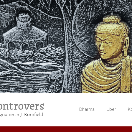
ntrovers
Dharma
Über
K
gnoriert.« J. Kornfield