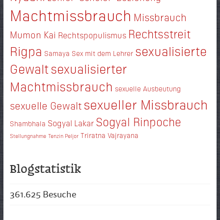
Machtmissbrauch
Missbrauch
Rechtsstreit
Mumon Kai
Rechtspopulismus
Rigpa
sexualisierte
Samaya
Sex mit dem Lehrer
Gewalt
sexualisierter
Machtmissbrauch
sexuelle Ausbeutung
sexueller Missbrauch
sexuelle Gewalt
Sogyal Rinpoche
Sogyal Lakar
Shambhala
Triratna
Vajrayana
Stellungnahme
Tenzin Peljor
Blogstatistik
361.625 Besuche