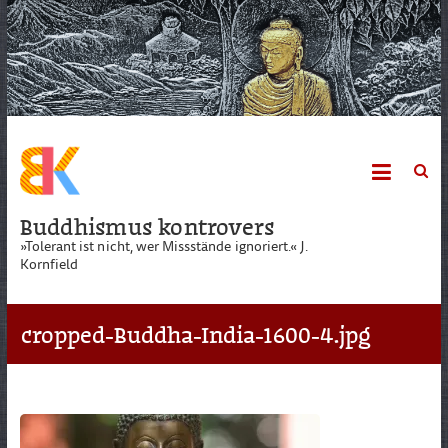
Skip
to
content
Buddhismus kontrovers
»Tolerant ist nicht, wer Missstände ignoriert.« J.
Kornfield
cropped-Buddha-India-1600-4.jpg