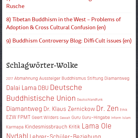
Rusche
8) Tibetan Buddhism in the West – Problems of
Adoption & Cross Cultural Confusion (en)
9) Buddhism Controversy Blog: Diffi·Cult issues (en)
Schlagwörter-Wolke
Abmahnung
Aussteiger
Buddhismus Stiftung Diamantweg
2017
Deutsche
Dalai Lama
DBU
Buddhistische Union
Deutschlandfunk
Dr. Zen
Diamantweg
Dr. Klaus Zernickow
Ethik
EZW
FPMT
Geert Wilders
Guru
Guru-Hingabe
Gewalt
Inform
Islam
Lama Ole
Kindesmissbrauch
Kritik
Karmapa
Nydahl
Lehrer-Schüler-Beziehung