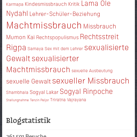
Lama Ole
Kindesmissbrauch
Kritik
Karmapa
Nydahl
Lehrer-Schüler-Beziehung
Machtmissbrauch
Missbrauch
Rechtsstreit
Mumon Kai
Rechtspopulismus
Rigpa
sexualisierte
Samaya
Sex mit dem Lehrer
Gewalt
sexualisierter
Machtmissbrauch
sexuelle Ausbeutung
sexueller Missbrauch
sexuelle Gewalt
Sogyal Rinpoche
Sogyal Lakar
Shambhala
Triratna
Vajrayana
Stellungnahme
Tenzin Peljor
Blogstatistik
361.591 Besuche