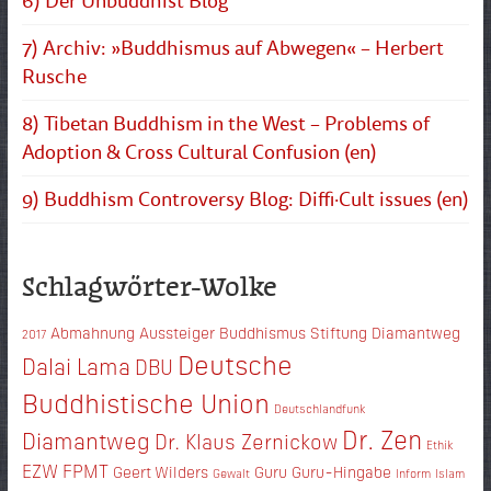
6) Der Unbuddhist Blog
7) Archiv: »Buddhismus auf Abwegen« – Herbert
Rusche
8) Tibetan Buddhism in the West – Problems of
Adoption & Cross Cultural Confusion (en)
9) Buddhism Controversy Blog: Diffi·Cult issues (en)
Schlagwörter-Wolke
Abmahnung
Aussteiger
Buddhismus Stiftung Diamantweg
2017
Deutsche
Dalai Lama
DBU
Buddhistische Union
Deutschlandfunk
Dr. Zen
Diamantweg
Dr. Klaus Zernickow
Ethik
EZW
FPMT
Geert Wilders
Guru
Guru-Hingabe
Gewalt
Inform
Islam