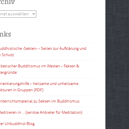
rchiv
hiv
inks
Buddhistische ›Sekten‹ – Seiten zur Aufklärung und
 Schutz
Tibetischer Buddhismus im Westen – Fakten &
tergründe
Orientierungshilfe – heilsame und unheilsame
ukturen in Gruppen (PDF)
Unterrichtsmaterial zu Sekten im Buddhismus
editieren in … (seriöse Anbieter für Meditation)
Der Unbuddhist Blog