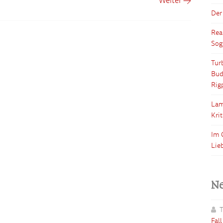
Weiter →
Der
Rea
Sog
Tur
Bud
Rig
Lam
Kri
Im 
Lie
N
T
Fal