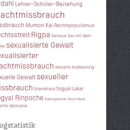
dahl
Lehrer-Schüler-Beziehung
achtmissbrauch
ssbrauch
Mumon Kai
Rechtspopulismus
Rigpa
chtsstreit
Samaya
Sex mit dem
sexualisierte Gewalt
rer
xualisierter
achtmissbrauch
sexuelle Ausbeutung
sexueller
xuelle Gewalt
issbrauch
Sogyal Lakar
Shambhala
gyal Rinpoche
Stellungnahme
Tenzin Peljor
ratna
Vajrayana
ogstatistik