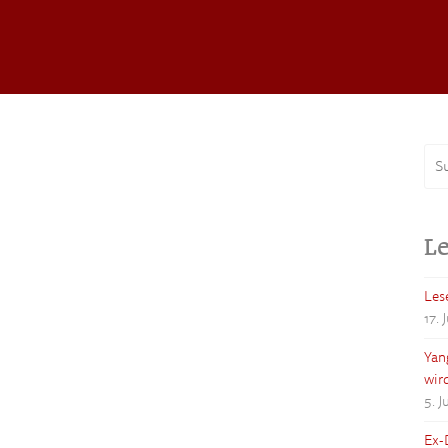
Le
Les
17. 
Yan
wir
5. 
Ex-