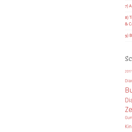
7) 
8) 
& C
9) 
S
2017
Di
Bu
Di
Z
Gur
Ki