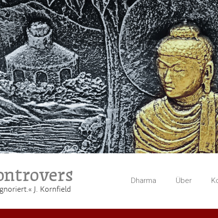
ntrovers
Dharma
Über
K
gnoriert.« J. Kornfield