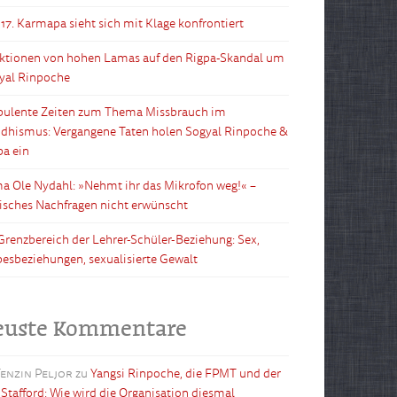
 17. Karmapa sieht sich mit Klage konfrontiert
ktionen von hohen Lamas auf den Rigpa-Skandal um
yal Rinpoche
bulente Zeiten zum Thema Missbrauch im
dhismus: Vergangene Taten holen Sogyal Rinpoche &
pa ein
a Ole Nydahl: »Nehmt ihr das Mikrofon weg!« –
tisches Nachfragen nicht erwünscht
Grenzbereich der Lehrer-Schüler-Beziehung: Sex,
besbeziehungen, sexualisierte Gewalt
euste Kommentare
enzin Peljor
zu
Yangsi Rinpoche, die FPMT und der
l Stafford: Wie wird die Organisation diesmal