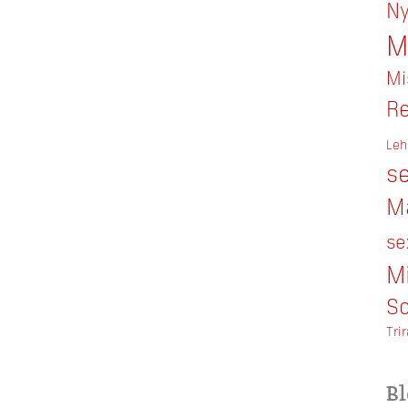
Ny
M
Mi
Re
Leh
se
M
se
M
So
Tri
Bl