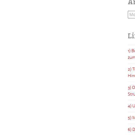
A
Arc
L
1) 
zum
2) 
Hin
3) 
Str
4) 
5) M
6) 