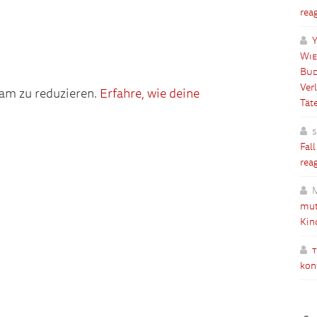
rea
Y
Wie
Bud
Ver
am zu reduzieren.
Erfahre, wie deine
Tät
Fal
rea
mut
Kin
kon