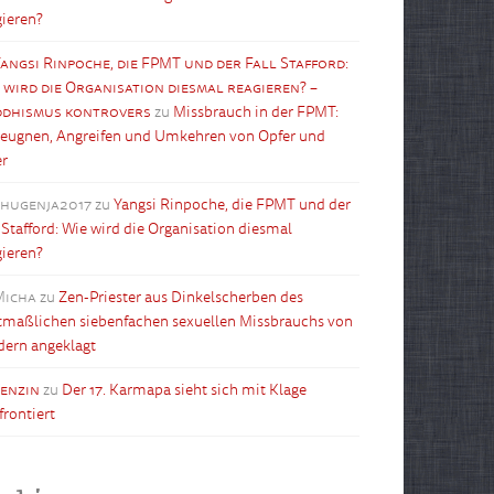
gieren?
angsi Rinpoche, die FPMT und der Fall Stafford:
 wird die Organisation diesmal reagieren? –
dhismus kontrovers
zu
Missbrauch in der FPMT:
leugnen, Angreifen und Umkehren von Opfer und
er
shugenja2017
zu
Yangsi Rinpoche, die FPMT und der
l Stafford: Wie wird die Organisation diesmal
gieren?
Micha
zu
Zen-Priester aus Dinkelscherben des
maßlichen siebenfachen sexuellen Missbrauchs von
dern angeklagt
tenzin
zu
Der 17. Karmapa sieht sich mit Klage
frontiert