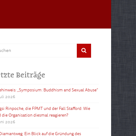
tzte Beiträge
ehinweis: „Symposium: Buddhism and Sexual Abuse“
Juli 2026
gsi Rinpoche, die FPMT und der Fall Stafford: Wie
d die Organisation diesmal reagieren?
Juni 2026
Diamantweg: Ein Blick auf die Gründung des