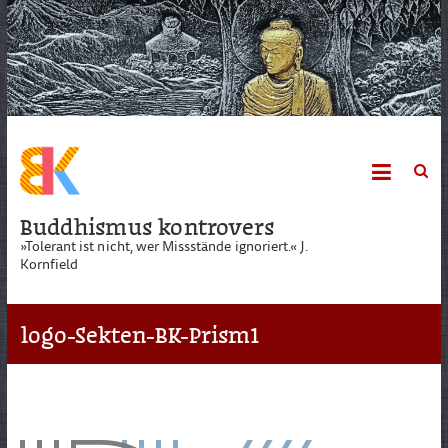
Skip
to
content
Buddhismus kontrovers
»Tolerant ist nicht, wer Missstände ignoriert.« J.
Kornfield
logo-Sekten-BK-Prism1