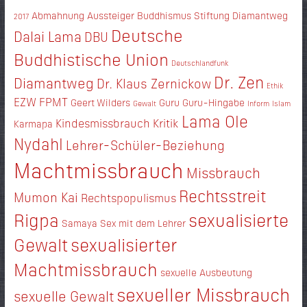
Abmahnung
Aussteiger
Buddhismus Stiftung Diamantweg
2017
Deutsche
Dalai Lama
DBU
Buddhistische Union
Deutschlandfunk
Dr. Zen
Diamantweg
Dr. Klaus Zernickow
Ethik
EZW
FPMT
Geert Wilders
Guru
Guru-Hingabe
Gewalt
Inform
Islam
Lama Ole
Kindesmissbrauch
Kritik
Karmapa
Nydahl
Lehrer-Schüler-Beziehung
Machtmissbrauch
Missbrauch
Rechtsstreit
Mumon Kai
Rechtspopulismus
Rigpa
sexualisierte
Samaya
Sex mit dem Lehrer
Gewalt
sexualisierter
Machtmissbrauch
sexuelle Ausbeutung
sexueller Missbrauch
sexuelle Gewalt