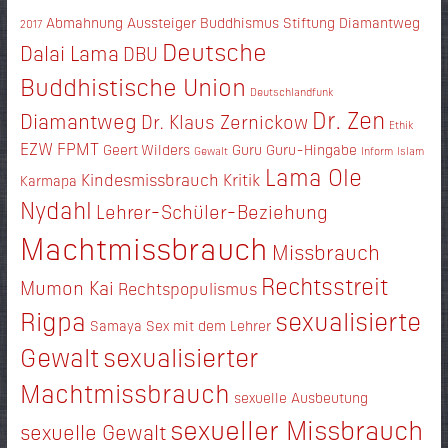
Abmahnung
Aussteiger
Buddhismus Stiftung Diamantweg
2017
Deutsche
Dalai Lama
DBU
Buddhistische Union
Deutschlandfunk
Dr. Zen
Diamantweg
Dr. Klaus Zernickow
Ethik
EZW
FPMT
Geert Wilders
Guru
Guru-Hingabe
Gewalt
Inform
Islam
Lama Ole
Kindesmissbrauch
Kritik
Karmapa
Nydahl
Lehrer-Schüler-Beziehung
Machtmissbrauch
Missbrauch
Rechtsstreit
Mumon Kai
Rechtspopulismus
Rigpa
sexualisierte
Samaya
Sex mit dem Lehrer
Gewalt
sexualisierter
Machtmissbrauch
sexuelle Ausbeutung
sexueller Missbrauch
sexuelle Gewalt