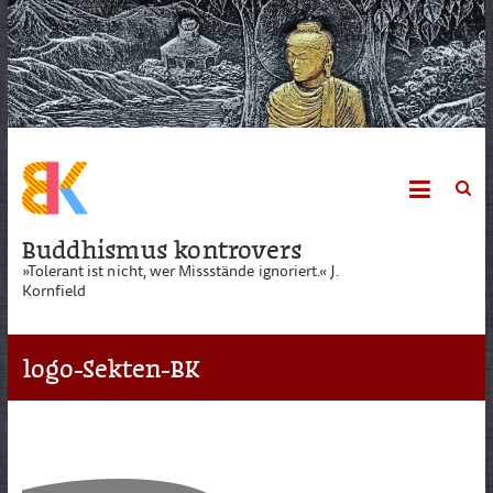
Skip
to
content
Buddhismus kontrovers
»Tolerant ist nicht, wer Missstände ignoriert.« J.
Kornfield
logo-Sekten-BK