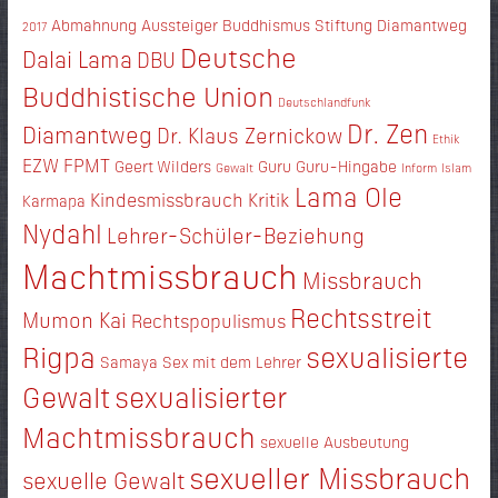
Abmahnung
Aussteiger
Buddhismus Stiftung Diamantweg
2017
Deutsche
Dalai Lama
DBU
Buddhistische Union
Deutschlandfunk
Dr. Zen
Diamantweg
Dr. Klaus Zernickow
Ethik
EZW
FPMT
Geert Wilders
Guru
Guru-Hingabe
Gewalt
Inform
Islam
Lama Ole
Kindesmissbrauch
Kritik
Karmapa
Nydahl
Lehrer-Schüler-Beziehung
Machtmissbrauch
Missbrauch
Rechtsstreit
Mumon Kai
Rechtspopulismus
Rigpa
sexualisierte
Samaya
Sex mit dem Lehrer
Gewalt
sexualisierter
Machtmissbrauch
sexuelle Ausbeutung
sexueller Missbrauch
sexuelle Gewalt