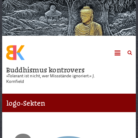
Skip
to
content
Buddhismus kontrovers
»Tolerant ist nicht, wer Missstände ignoriert.« J.
Kornfield
logo-Sekten