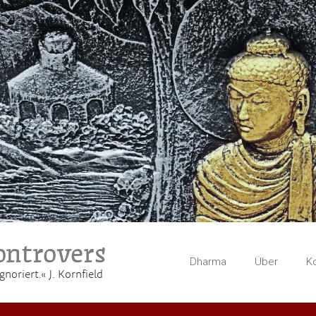
ntrovers
Dharma
Über
K
gnoriert.« J. Kornfield