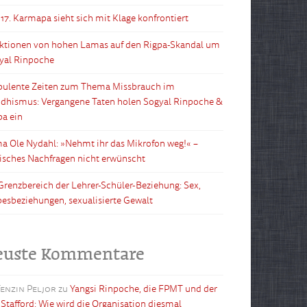
 17. Karmapa sieht sich mit Klage konfrontiert
ktionen von hohen Lamas auf den Rigpa-Skandal um
yal Rinpoche
bulente Zeiten zum Thema Missbrauch im
dhismus: Vergangene Taten holen Sogyal Rinpoche &
pa ein
a Ole Nydahl: »Nehmt ihr das Mikrofon weg!« –
tisches Nachfragen nicht erwünscht
Grenzbereich der Lehrer-Schüler-Beziehung: Sex,
besbeziehungen, sexualisierte Gewalt
euste Kommentare
enzin Peljor
zu
Yangsi Rinpoche, die FPMT und der
l Stafford: Wie wird die Organisation diesmal