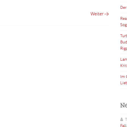
Der
Weiter →
Rea
Sog
Tur
Bud
Rig
Lam
Kri
Im 
Lie
N
T
Fal