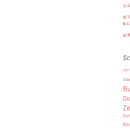
7) 
8) 
& C
9) 
S
2017
Di
Bu
Di
Z
Gur
Ki