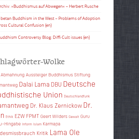
Archiv: »Buddhismus auf Abwegen« – Herbert Rusche
Tibetan Buddhism in the West – Problems of Adoption
ross Cultural Confusion (en)
Buddhism Controversy Blog: Diffi·Cult issues (en)
chlagwörter-Wolke
Abmahnung
Aussteiger
Buddhismus Stiftung
Deutsche
Dalai Lama
DBU
amantweg
ddhistische Union
Deutschlandfunk
Dr.
amantweg
Dr. Klaus Zernickow
en
EZW
FPMT
Geert Wilders
Guru
Ethik
Gewalt
u-Hingabe
Karmapa
Inform
Islam
Lama Ole
ndesmissbrauch
Kritik