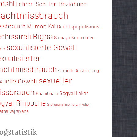
dahl
Lehrer-Schüler-Beziehung
achtmissbrauch
ssbrauch
Mumon Kai
Rechtspopulismus
Rigpa
chtsstreit
Samaya
Sex mit dem
sexualisierte Gewalt
rer
xualisierter
achtmissbrauch
sexuelle Ausbeutung
sexueller
xuelle Gewalt
issbrauch
Sogyal Lakar
Shambhala
gyal Rinpoche
Stellungnahme
Tenzin Peljor
ratna
Vajrayana
ogstatistik