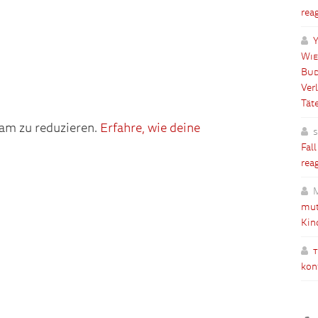
rea
Y
Wie
Bud
Ver
Tät
am zu reduzieren.
Erfahre, wie deine
Fal
rea
mut
Kin
kon