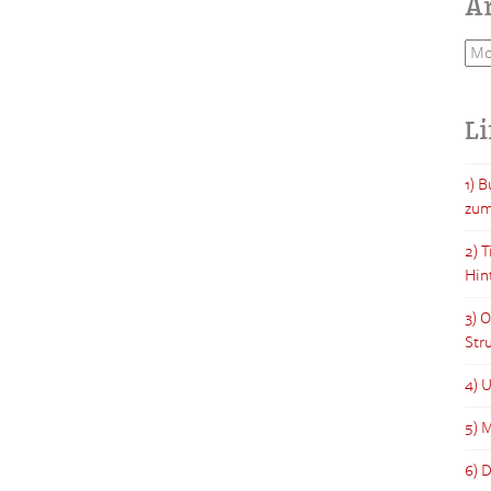
A
Arc
L
1) 
zum
2) 
Hin
3) 
Str
4) 
5) M
6) 