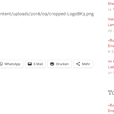
Ehe
14.
content/uploads/2018/09/cropped-LogoBK3.png
Vie
Lam
25.
»Bu
Ein
8. 
Im 
WhatsApp
E-Mail
Drucken
Mehr
Lie
27.
T
»Bu
Ein