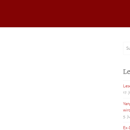
Le
Les
17. 
Yan
wir
5. 
Ex-