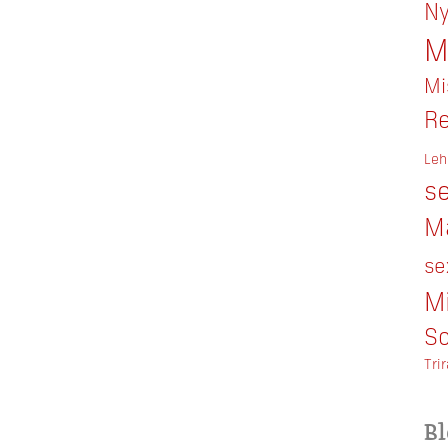
Ny
M
Mi
Re
Leh
se
M
se
M
So
Tri
Bl