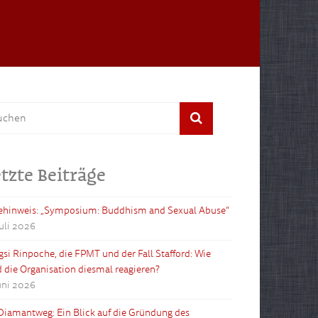
tzte Beiträge
ehinweis: „Symposium: Buddhism and Sexual Abuse“
Juli 2026
gsi Rinpoche, die FPMT und der Fall Stafford: Wie
d die Organisation diesmal reagieren?
Juni 2026
Diamantweg: Ein Blick auf die Gründung des