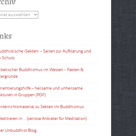
rchiv
hiv
inks
Buddhistische ›Sekten‹ – Seiten zur Aufklärung und
 Schutz
Tibetischer Buddhismus im Westen – Fakten &
tergründe
Orientierungshilfe – heilsame und unheilsame
ukturen in Gruppen (PDF)
Unterrichtsmaterial zu Sekten im Buddhismus
editieren in … (seriöse Anbieter für Meditation)
Der Unbuddhist Blog