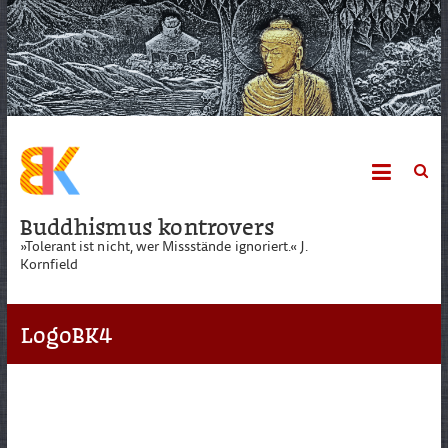
Skip
to
content
Buddhismus kontrovers
»Tolerant ist nicht, wer Missstände ignoriert.« J.
Kornfield
LogoBK4