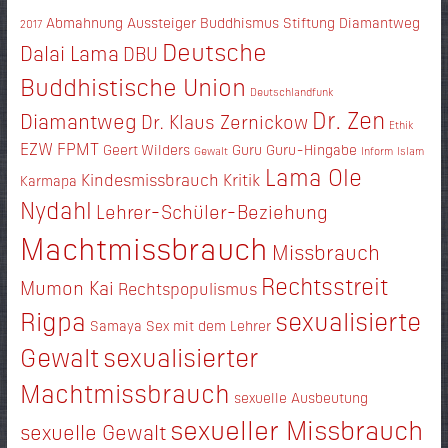
Abmahnung
Aussteiger
Buddhismus Stiftung Diamantweg
2017
Deutsche
Dalai Lama
DBU
Buddhistische Union
Deutschlandfunk
Dr. Zen
Diamantweg
Dr. Klaus Zernickow
Ethik
EZW
FPMT
Geert Wilders
Guru
Guru-Hingabe
Gewalt
Inform
Islam
Lama Ole
Kindesmissbrauch
Kritik
Karmapa
Nydahl
Lehrer-Schüler-Beziehung
Machtmissbrauch
Missbrauch
Rechtsstreit
Mumon Kai
Rechtspopulismus
Rigpa
sexualisierte
Samaya
Sex mit dem Lehrer
Gewalt
sexualisierter
Machtmissbrauch
sexuelle Ausbeutung
sexueller Missbrauch
sexuelle Gewalt